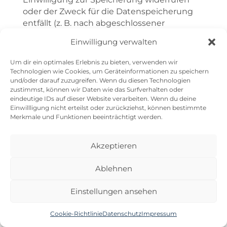
oder der Zweck für die Datenspeicherung
entfällt (z. B. nach abgeschlossener
Bearbeitung Ihrer Anfrage). Zwingende
Einwilligung verwalten
gesetzliche Bestimmungen – insbesondere
Aufbewahrungsfristen – bleiben unberührt.
Um dir ein optimales Erlebnis zu bieten, verwenden wir
Technologien wie Cookies, um Geräteinformationen zu speichern
Anfrage per E-Mail, Telefon
und/oder darauf zuzugreifen. Wenn du diesen Technologien
zustimmst, können wir Daten wie das Surfverhalten oder
oder Telefax
eindeutige IDs auf dieser Website verarbeiten. Wenn du deine
Einwillligung nicht erteilst oder zurückziehst, können bestimmte
Merkmale und Funktionen beeinträchtigt werden.
Wenn Sie uns per E-Mail, Telefon oder
Telefax kontaktieren, wird Ihre Anfrage
inklusive aller daraus hervorgehenden
Akzeptieren
personenbezogenen Daten (Name, Anfrage)
zum Zwecke der Bearbeitung Ihres
Ablehnen
Anliegens bei uns gespeichert und
verarbeitet. Diese Daten geben wir nicht
Einstellungen ansehen
ohne Ihre Einwilligung weiter.
Cookie-Richtlinie
Datenschutz
Impressum
Die Verarbeitung dieser Daten erfolgt auf